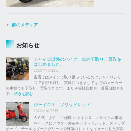
←
前のメディア
お知らせ
ジャイロ以外のバイク、車の下取り、買取を
はじめました。
2023年7月22日
当店ではメインで取り扱っているのはジャイロシリー
ズですが下取り、買取につきましては どのメーカー
の車種でも下取り、買取できます。また４輪軽自動車、普通自動車も
:
下…
続きを読む
ジ
ャ
ジャイロＸ ソリッドレッド
イ
2022年10月5日
ロ
５０代 女性 主婦様 ジャイロＸ ４サイクル車両
以
をベースにアウター外装をソリッドレッド、ステップ
外
ボード、テールはダークグリーンで野菜のトマトをイメージした車両