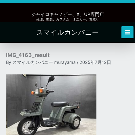
内
容
ジャイロキャノピー、X、UP専門店
を
修理、塗装、カスタム、ミニカー、買取り
ス
スマイルカンパニー
キ
Mai
ッ
Me
プ
IMG_4163_result
By
スマイルカンパニー murayama
/
2025年7月12日