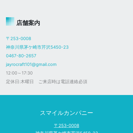
ャ
イ
ロ
Ｘ
店舗案内
ザ
ク
〒253-0008
仕
神奈川県茅ケ崎市芹沢5450-23
様
0467-80-2657
jayrocraft101@gmail.com
12:00～17:30
定休日:木曜日 ご来店時は電話連絡必須
スマイルカンパニー
〒253-0008