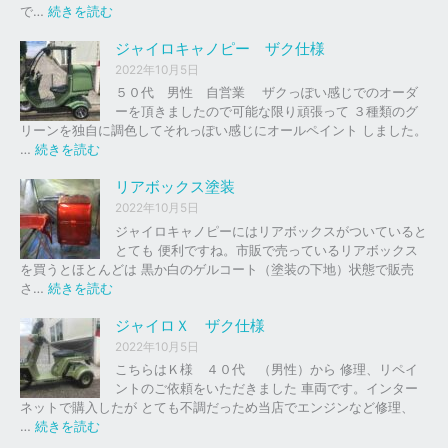
の
:
で…
続きを読む
バ
ジ
イ
ャ
ジャイロキャノピー ザク仕様
ク
イ
2022年10月5日
、
ロ
５０代 男性 自営業 ザクっぽい感じでのオーダ
車
Ｘ
ーを頂きましたので可能な限り頑張って ３種類のグ
の
リーンを独自に調色してそれっぽい感じにオールペイント しました。
下
ソ
:
…
続きを読む
取
リ
ジ
り
ッ
ャ
リアボックス塗装
、
ド
イ
2022年10月5日
買
レ
ロ
ジャイロキャノピーにはリアボックスがついていると
取
ッ
キ
とても 便利ですね。市販で売っているリアボックス
を
ド
ャ
を買うとほとんどは 黒か白のゲルコート（塗装の下地）状態で販売
は
ノ
:
さ…
続きを読む
じ
ピ
リ
め
ー
ア
ジャイロＸ ザク仕様
ま
ボ
し
2022年10月5日
ザ
ッ
た
こちらはＫ様 ４０代 （男性）から 修理、リペイ
ク
ク
。
ントのご依頼をいただきました 車両です。インター
仕
ス
ネットで購入したが とても不調だっため当店でエンジンなど修理、
様
塗
:
…
続きを読む
装
ジ