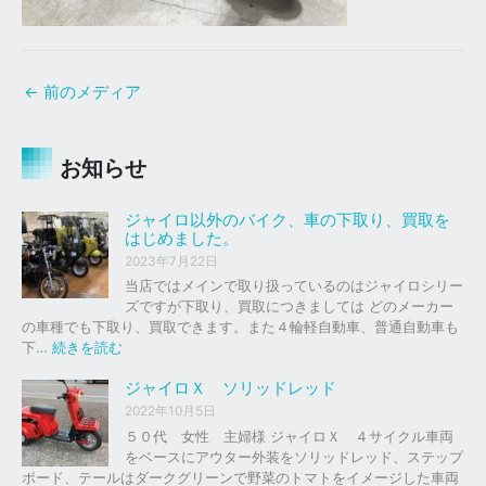
←
前のメディア
お知らせ
ジャイロ以外のバイク、車の下取り、買取を
はじめました。
2023年7月22日
当店ではメインで取り扱っているのはジャイロシリー
ズですが下取り、買取につきましては どのメーカー
の車種でも下取り、買取できます。また４輪軽自動車、普通自動車も
:
下…
続きを読む
ジ
ャ
ジャイロＸ ソリッドレッド
イ
2022年10月5日
ロ
５０代 女性 主婦様 ジャイロＸ ４サイクル車両
以
をベースにアウター外装をソリッドレッド、ステップ
外
ボード、テールはダークグリーンで野菜のトマトをイメージした車両