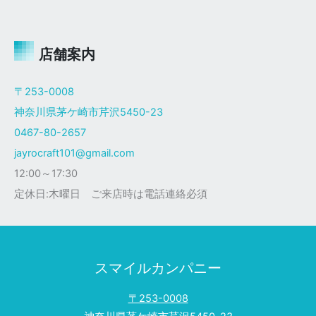
ャ
イ
ロ
Ｘ
店舗案内
ザ
ク
〒253-0008
仕
神奈川県茅ケ崎市芹沢5450-23
様
0467-80-2657
jayrocraft101@gmail.com
12:00～17:30
定休日:木曜日 ご来店時は電話連絡必須
スマイルカンパニー
〒253-0008