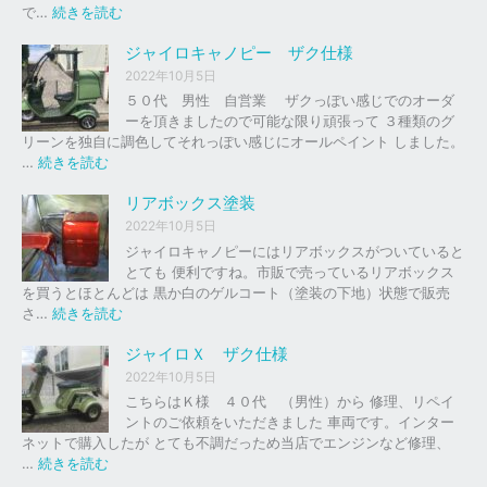
の
:
で…
続きを読む
バ
ジ
イ
ャ
ジャイロキャノピー ザク仕様
ク
イ
2022年10月5日
、
ロ
５０代 男性 自営業 ザクっぽい感じでのオーダ
車
Ｘ
ーを頂きましたので可能な限り頑張って ３種類のグ
の
リーンを独自に調色してそれっぽい感じにオールペイント しました。
下
ソ
:
…
続きを読む
取
リ
ジ
り
ッ
ャ
リアボックス塗装
、
ド
イ
2022年10月5日
買
レ
ロ
ジャイロキャノピーにはリアボックスがついていると
取
ッ
キ
とても 便利ですね。市販で売っているリアボックス
を
ド
ャ
を買うとほとんどは 黒か白のゲルコート（塗装の下地）状態で販売
は
ノ
:
さ…
続きを読む
じ
ピ
リ
め
ー
ア
ジャイロＸ ザク仕様
ま
ボ
し
2022年10月5日
ザ
ッ
た
こちらはＫ様 ４０代 （男性）から 修理、リペイ
ク
ク
。
ントのご依頼をいただきました 車両です。インター
仕
ス
ネットで購入したが とても不調だっため当店でエンジンなど修理、
様
塗
:
…
続きを読む
装
ジ