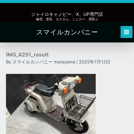
内
容
ジャイロキャノピー、X、UP専門店
を
修理、塗装、カスタム、ミニカー、買取り
ス
スマイルカンパニー
キ
Mai
ッ
Me
プ
IMG_4251_result
By
スマイルカンパニー murayama
/
2025年7月12日