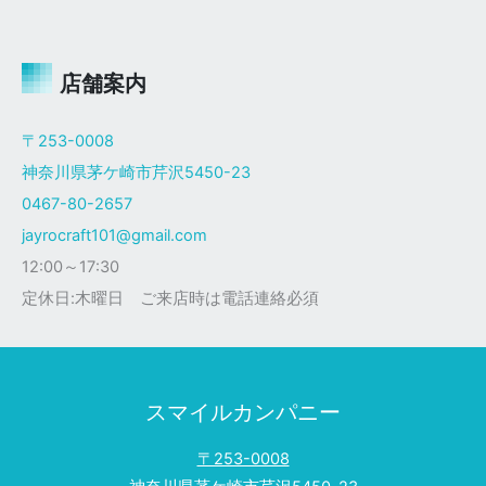
ャ
イ
ロ
Ｘ
店舗案内
ザ
ク
〒253-0008
仕
神奈川県茅ケ崎市芹沢5450-23
様
0467-80-2657
jayrocraft101@gmail.com
12:00～17:30
定休日:木曜日 ご来店時は電話連絡必須
スマイルカンパニー
〒253-0008