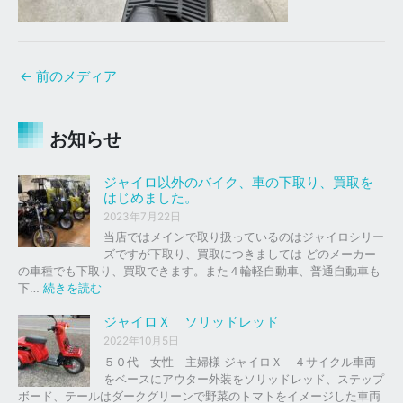
←
前のメディア
お知らせ
ジャイロ以外のバイク、車の下取り、買取を
はじめました。
2023年7月22日
当店ではメインで取り扱っているのはジャイロシリー
ズですが下取り、買取につきましては どのメーカー
の車種でも下取り、買取できます。また４輪軽自動車、普通自動車も
:
下…
続きを読む
ジ
ャ
ジャイロＸ ソリッドレッド
イ
2022年10月5日
ロ
５０代 女性 主婦様 ジャイロＸ ４サイクル車両
以
をベースにアウター外装をソリッドレッド、ステップ
外
ボード、テールはダークグリーンで野菜のトマトをイメージした車両