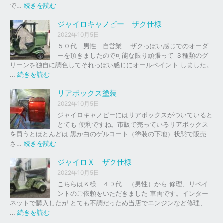
の
:
で…
続きを読む
バ
ジ
イ
ャ
ジャイロキャノピー ザク仕様
ク
イ
2022年10月5日
、
ロ
５０代 男性 自営業 ザクっぽい感じでのオーダ
車
Ｘ
ーを頂きましたので可能な限り頑張って ３種類のグ
の
リーンを独自に調色してそれっぽい感じにオールペイント しました。
下
ソ
:
…
続きを読む
取
リ
ジ
り
ッ
ャ
リアボックス塗装
、
ド
イ
2022年10月5日
買
レ
ロ
ジャイロキャノピーにはリアボックスがついていると
取
ッ
キ
とても 便利ですね。市販で売っているリアボックス
を
ド
ャ
を買うとほとんどは 黒か白のゲルコート（塗装の下地）状態で販売
は
ノ
:
さ…
続きを読む
じ
ピ
リ
め
ー
ア
ジャイロＸ ザク仕様
ま
ボ
し
2022年10月5日
ザ
ッ
た
こちらはＫ様 ４０代 （男性）から 修理、リペイ
ク
ク
。
ントのご依頼をいただきました 車両です。インター
仕
ス
ネットで購入したが とても不調だっため当店でエンジンなど修理、
様
塗
:
…
続きを読む
装
ジ