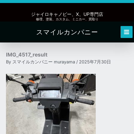
内
容
ジャイロキャノピー、X、UP専門店
を
修理、塗装、カスタム、ミニカー、買取り
ス
スマイルカンパニー
キ
Mai
ッ
Me
プ
IMG_4517_result
By
スマイルカンパニー murayama
/
2025年7月30日