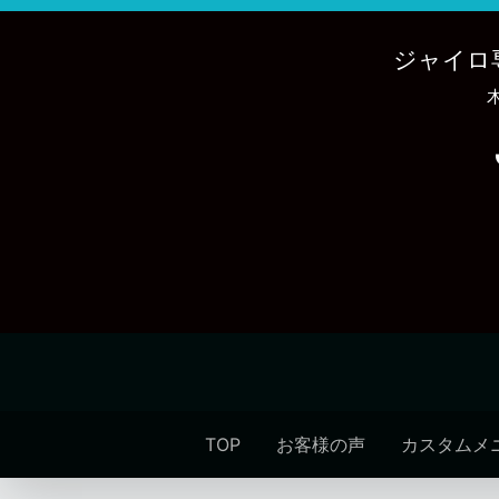
内
容
ジャイロ
を
ス
キ
ッ
プ
TOP
お客様の声
カスタムメ