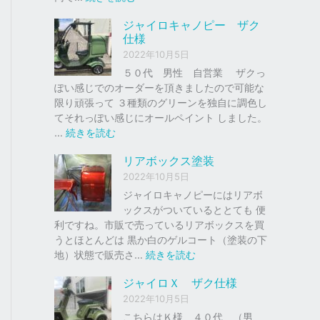
ク
ジ
ジャイロキャノピー ザク
、
ャ
仕様
車
イ
2022年10月5日
の
ロ
下
Ｘ
５０代 男性 自営業 ザクっ
取
ぽい感じでのオーダーを頂きましたので可能な
り
ソ
限り頑張って ３種類のグリーンを独自に調色し
、
リ
てそれっぽい感じにオールペイント しました。
買
ッ
:
…
続きを読む
取
ド
ジ
リアボックス塗装
を
レ
ャ
は
ッ
イ
2022年10月5日
じ
ド
ロ
ジャイロキャノピーにはリアボ
め
キ
ックスがついているととても 便
ま
ャ
利ですね。市販で売っているリアボックスを買
し
ノ
うとほとんどは 黒か白のゲルコート（塗装の下
た
ピ
:
地）状態で販売さ…
続きを読む
。
ー
リ
ジャイロＸ ザク仕様
ア
ザ
2022年10月5日
ボ
ク
ッ
こちらはＫ様 ４０代 （男