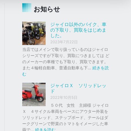
お知らせ
ジャイロ以外のバイク、車
の下取り、買取をはじめま
した。
2023年7月22日
当店ではメインで取り扱っているのはジャイロ
シリーズですが下取り、買取につきましては ど
のメーカーの車種でも下取り、買取できます。
また４輪軽自動車、普通自動車も下…
続きを読
:
む
ジ
ジャイロＸ ソリッドレッ
ャ
ド
イ
2022年10月5日
ロ
以
５０代 女性 主婦様 ジャイロ
外
Ｘ ４サイクル車両をベースにアウター外装を
の
ソリッドレッド、ステップボード、テールはダ
バ
ークグリーンで野菜のトマトをイメージした車
イ
:
両で…
続きを読む