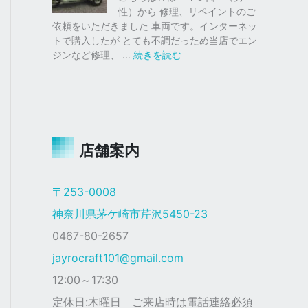
仕
ク
性）から 修理、リペイントのご
様
ス
依頼をいただきました 車両です。インターネッ
塗
トで購入したが とても不調だっため当店でエン
装
:
ジンなど修理、 …
続きを読む
ジ
ャ
イ
ロ
Ｘ
店舗案内
ザ
ク
仕
〒253-0008
様
神奈川県茅ケ崎市芹沢5450-23
0467-80-2657
jayrocraft101@gmail.com
12:00～17:30
定休日:木曜日 ご来店時は電話連絡必須