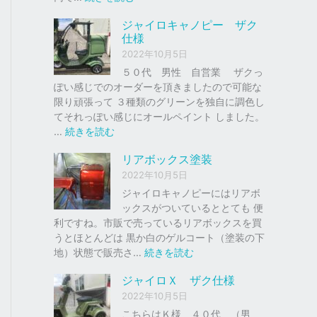
ク
ジ
ジャイロキャノピー ザク
、
ャ
仕様
車
イ
2022年10月5日
の
ロ
下
Ｘ
５０代 男性 自営業 ザクっ
取
ぽい感じでのオーダーを頂きましたので可能な
り
ソ
限り頑張って ３種類のグリーンを独自に調色し
、
リ
てそれっぽい感じにオールペイント しました。
買
ッ
:
…
続きを読む
取
ド
ジ
リアボックス塗装
を
レ
ャ
は
ッ
イ
2022年10月5日
じ
ド
ロ
ジャイロキャノピーにはリアボ
め
キ
ックスがついているととても 便
ま
ャ
利ですね。市販で売っているリアボックスを買
し
ノ
うとほとんどは 黒か白のゲルコート（塗装の下
た
ピ
:
地）状態で販売さ…
続きを読む
。
ー
リ
ジャイロＸ ザク仕様
ア
ザ
2022年10月5日
ボ
ク
ッ
こちらはＫ様 ４０代 （男