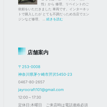
仕
ク
性）から 修理、リペイントのご
様
ス
依頼をいただきました 車両です。インターネッ
塗
トで購入したが とても不調だっため当店でエン
装
:
ジンなど修理、 …
続きを読む
ジ
ャ
イ
ロ
Ｘ
店舗案内
ザ
ク
仕
〒253-0008
様
神奈川県茅ケ崎市芹沢5450-23
0467-80-2657
jayrocraft101@gmail.com
12:00～17:30
定休日:木曜日 ご来店時は電話連絡必須