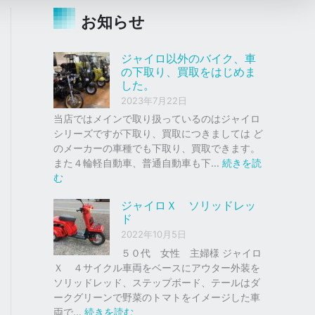
お知らせ
ジャイロ以外のバイク、車
の下取り、買取をはじめま
した。
2023年7月22日
当店ではメインで取り扱っているのはジャイロ
シリーズですが下取り、買取につきましては ど
のメーカーの車種でも下取り、買取できます。
また４輪軽自動車、普通自動車も下…
続きを読
:
む
ジ
ジャイロＸ ソリッドレッ
ャ
ド
イ
2022年10月5日
ロ
以
５０代 女性 主婦様 ジャイロ
外
Ｘ ４サイクル車両をベースにアウター外装を
の
ソリッドレッド、ステップボード、テールはダ
バ
ークグリーンで野菜のトマトをイメージした車
イ
:
両で…
続きを読む