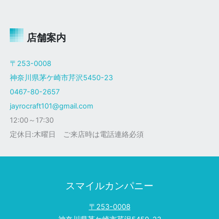
ャ
イ
ロ
Ｘ
店舗案内
ザ
ク
〒253-0008
仕
神奈川県茅ケ崎市芹沢5450-23
様
0467-80-2657
jayrocraft101@gmail.com
12:00～17:30
定休日:木曜日 ご来店時は電話連絡必須
スマイルカンパニー
〒253-0008