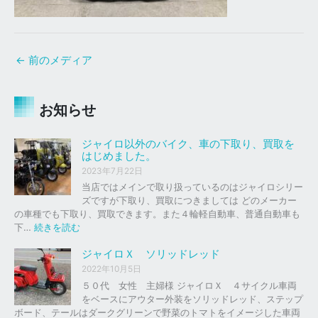
←
前のメディア
お知らせ
ジャイロ以外のバイク、車の下取り、買取を
はじめました。
2023年7月22日
当店ではメインで取り扱っているのはジャイロシリー
ズですが下取り、買取につきましては どのメーカー
の車種でも下取り、買取できます。また４輪軽自動車、普通自動車も
:
下…
続きを読む
ジ
ャ
ジャイロＸ ソリッドレッド
イ
2022年10月5日
ロ
５０代 女性 主婦様 ジャイロＸ ４サイクル車両
以
をベースにアウター外装をソリッドレッド、ステップ
外
ボード、テールはダークグリーンで野菜のトマトをイメージした車両