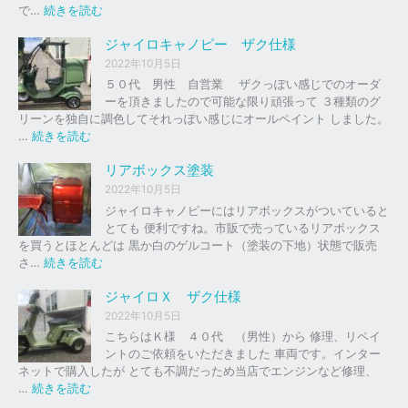
の
:
で…
続きを読む
バ
ジ
イ
ャ
ジャイロキャノピー ザク仕様
ク
イ
2022年10月5日
、
ロ
５０代 男性 自営業 ザクっぽい感じでのオーダ
車
Ｘ
ーを頂きましたので可能な限り頑張って ３種類のグ
の
リーンを独自に調色してそれっぽい感じにオールペイント しました。
下
ソ
:
…
続きを読む
取
リ
ジ
り
ッ
ャ
リアボックス塗装
、
ド
イ
2022年10月5日
買
レ
ロ
ジャイロキャノピーにはリアボックスがついていると
取
ッ
キ
とても 便利ですね。市販で売っているリアボックス
を
ド
ャ
を買うとほとんどは 黒か白のゲルコート（塗装の下地）状態で販売
は
ノ
:
さ…
続きを読む
じ
ピ
リ
め
ー
ア
ジャイロＸ ザク仕様
ま
ボ
し
2022年10月5日
ザ
ッ
た
こちらはＫ様 ４０代 （男性）から 修理、リペイ
ク
ク
。
ントのご依頼をいただきました 車両です。インター
仕
ス
ネットで購入したが とても不調だっため当店でエンジンなど修理、
様
塗
:
…
続きを読む
装
ジ