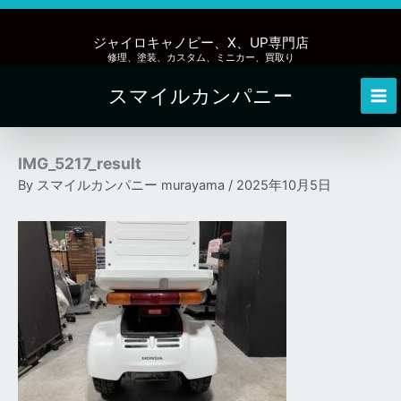
内
容
ジャイロキャノピー、X、UP専門店
を
修理、塗装、カスタム、ミニカー、買取り
ス
スマイルカンパニー
キ
Mai
ッ
Me
プ
IMG_5217_result
By
スマイルカンパニー murayama
/
2025年10月5日