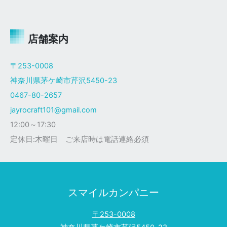
ャ
イ
ロ
Ｘ
店舗案内
ザ
ク
〒253-0008
仕
神奈川県茅ケ崎市芹沢5450-23
様
0467-80-2657
jayrocraft101@gmail.com
12:00～17:30
定休日:木曜日 ご来店時は電話連絡必須
スマイルカンパニー
〒253-0008