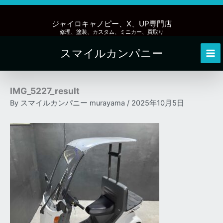
内
容
ジャイロキャノピー、X、UP専門店
を
修理、塗装、カスタム、ミニカー、買取り
ス
スマイルカンパニー
キ
Mai
ッ
Me
プ
IMG_5227_result
By
スマイルカンパニー murayama
/
2025年10月5日