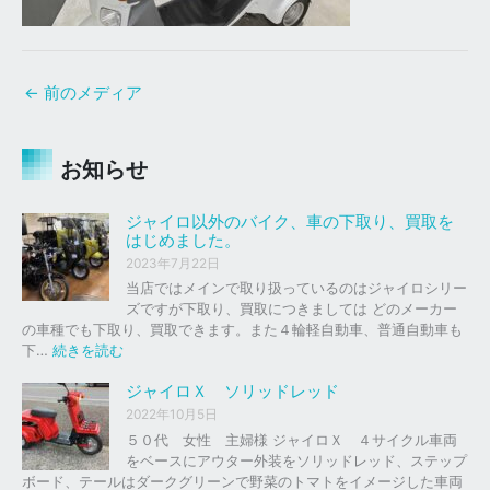
←
前のメディア
お知らせ
ジャイロ以外のバイク、車の下取り、買取を
はじめました。
2023年7月22日
当店ではメインで取り扱っているのはジャイロシリー
ズですが下取り、買取につきましては どのメーカー
の車種でも下取り、買取できます。また４輪軽自動車、普通自動車も
:
下…
続きを読む
ジ
ャ
ジャイロＸ ソリッドレッド
イ
2022年10月5日
ロ
５０代 女性 主婦様 ジャイロＸ ４サイクル車両
以
をベースにアウター外装をソリッドレッド、ステップ
外
ボード、テールはダークグリーンで野菜のトマトをイメージした車両