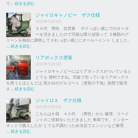
の
:
で…
続きを読む
バ
ジ
イ
ャ
ジャイロキャノピー ザク仕様
ク
イ
2022年10月5日
、
ロ
５０代 男性 自営業 ザクっぽい感じでのオーダ
車
Ｘ
ーを頂きましたので可能な限り頑張って ３種類のグ
の
リーンを独自に調色してそれっぽい感じにオールペイント しました。
下
ソ
:
…
続きを読む
取
リ
ジ
り
ッ
ャ
リアボックス塗装
、
ド
イ
2022年10月5日
買
レ
ロ
ジャイロキャノピーにはリアボックスがついていると
取
ッ
キ
とても 便利ですね。市販で売っているリアボックス
を
ド
ャ
を買うとほとんどは 黒か白のゲルコート（塗装の下地）状態で販売
は
ノ
:
さ…
続きを読む
じ
ピ
リ
め
ー
ア
ジャイロＸ ザク仕様
ま
ボ
し
2022年10月5日
ザ
ッ
た
こちらはＫ様 ４０代 （男性）から 修理、リペイ
ク
ク
。
ントのご依頼をいただきました 車両です。インター
仕
ス
ネットで購入したが とても不調だっため当店でエンジンなど修理、
様
塗
:
…
続きを読む
装
ジ