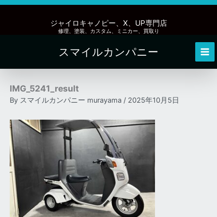
内
容
ジャイロキャノピー、X、UP専門店
を
修理、塗装、カスタム、ミニカー、買取り
ス
スマイルカンパニー
キ
Mai
ッ
Me
プ
IMG_5241_result
By
スマイルカンパニー murayama
/
2025年10月5日