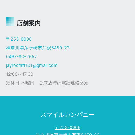
ャ
イ
ロ
Ｘ
店舗案内
ザ
ク
〒253-0008
仕
神奈川県茅ケ崎市芹沢5450-23
様
0467-80-2657
jayrocraft101@gmail.com
12:00～17:30
定休日:木曜日 ご来店時は電話連絡必須
スマイルカンパニー
〒253-0008