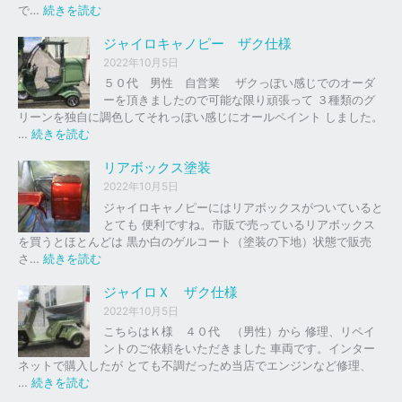
の
:
で…
続きを読む
バ
ジ
イ
ャ
ジャイロキャノピー ザク仕様
ク
イ
2022年10月5日
、
ロ
５０代 男性 自営業 ザクっぽい感じでのオーダ
車
Ｘ
ーを頂きましたので可能な限り頑張って ３種類のグ
の
リーンを独自に調色してそれっぽい感じにオールペイント しました。
下
ソ
:
…
続きを読む
取
リ
ジ
り
ッ
ャ
リアボックス塗装
、
ド
イ
2022年10月5日
買
レ
ロ
ジャイロキャノピーにはリアボックスがついていると
取
ッ
キ
とても 便利ですね。市販で売っているリアボックス
を
ド
ャ
を買うとほとんどは 黒か白のゲルコート（塗装の下地）状態で販売
は
ノ
:
さ…
続きを読む
じ
ピ
リ
め
ー
ア
ジャイロＸ ザク仕様
ま
ボ
し
2022年10月5日
ザ
ッ
た
こちらはＫ様 ４０代 （男性）から 修理、リペイ
ク
ク
。
ントのご依頼をいただきました 車両です。インター
仕
ス
ネットで購入したが とても不調だっため当店でエンジンなど修理、
様
塗
:
…
続きを読む
装
ジ