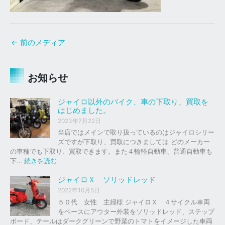
←
前のメディア
お知らせ
ジャイロ以外のバイク、車の下取り、買取を
はじめました。
2023年7月22日
当店ではメインで取り扱っているのはジャイロシリー
ズですが下取り、買取につきましては どのメーカー
の車種でも下取り、買取できます。また４輪軽自動車、普通自動車も
:
下…
続きを読む
ジ
ャ
ジャイロＸ ソリッドレッド
イ
2022年10月5日
ロ
５０代 女性 主婦様 ジャイロＸ ４サイクル車両
以
をベースにアウター外装をソリッドレッド、ステップ
外
ボード、テールはダークグリーンで野菜のトマトをイメージした車両