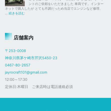
ク
ク
。
ントのご依頼をいただきました 車両です。インター
仕
ス
ネットで購入したが とても不調だっため当店でエンジンなど修理、
様
塗
:
…
続きを読む
装
ジ
ャ
イ
ロ
Ｘ
店舗案内
ザ
ク
〒253-0008
仕
神奈川県茅ケ崎市芹沢5450-23
様
0467-80-2657
jayrocraft101@gmail.com
12:00～17:30
定休日:木曜日 ご来店時は電話連絡必須