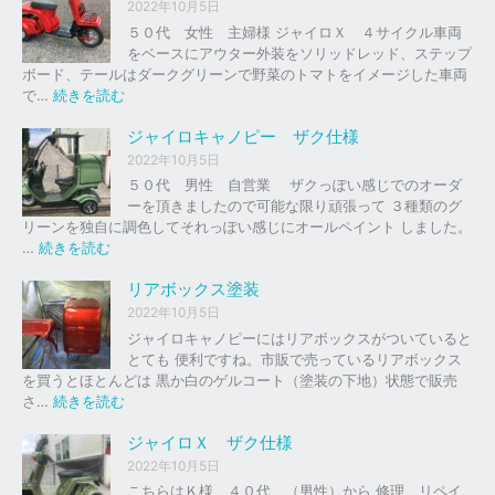
イ
2022年10月5日
ロ
５０代 女性 主婦様 ジャイロＸ ４サイクル車両
以
をベースにアウター外装をソリッドレッド、ステップ
外
ボード、テールはダークグリーンで野菜のトマトをイメージした車両
の
:
で…
続きを読む
バ
ジ
イ
ャ
ジャイロキャノピー ザク仕様
ク
イ
2022年10月5日
、
ロ
５０代 男性 自営業 ザクっぽい感じでのオーダ
車
Ｘ
ーを頂きましたので可能な限り頑張って ３種類のグ
の
リーンを独自に調色してそれっぽい感じにオールペイント しました。
下
ソ
:
…
続きを読む
取
リ
ジ
り
ッ
ャ
リアボックス塗装
、
ド
イ
2022年10月5日
買
レ
ロ
ジャイロキャノピーにはリアボックスがついていると
取
ッ
キ
とても 便利ですね。市販で売っているリアボックス
を
ド
ャ
を買うとほとんどは 黒か白のゲルコート（塗装の下地）状態で販売
は
ノ
:
さ…
続きを読む
じ
ピ
リ
め
ー
ア
ジャイロＸ ザク仕様
ま
ボ
し
2022年10月5日
ザ
ッ
た
こちらはＫ様 ４０代 （男性）から 修理、リペイ