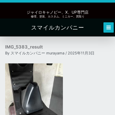
内
容
ジャイロキャノピー、X、UP専門店
を
修理、塗装、カスタム、ミニカー、買取り
ス
スマイルカンパニー
キ
Mai
ッ
Me
プ
IMG_5383_result
By
スマイルカンパニー murayama
/
2025年11月3日