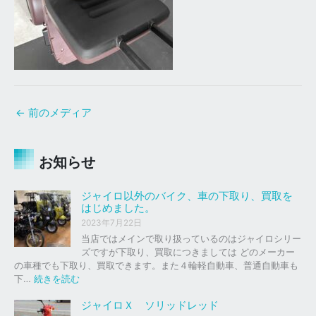
←
前のメディア
お知らせ
ジャイロ以外のバイク、車の下取り、買取を
はじめました。
2023年7月22日
当店ではメインで取り扱っているのはジャイロシリー
ズですが下取り、買取につきましては どのメーカー
の車種でも下取り、買取できます。また４輪軽自動車、普通自動車も
:
下…
続きを読む
ジ
ャ
ジャイロＸ ソリッドレッド