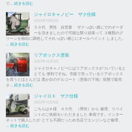
の
:
で…
続きを読む
バ
ジ
イ
ャ
ジャイロキャノピー ザク仕様
ク
イ
2022年10月5日
、
ロ
５０代 男性 自営業 ザクっぽい感じでのオーダ
車
Ｘ
ーを頂きましたので可能な限り頑張って ３種類のグ
の
リーンを独自に調色してそれっぽい感じにオールペイント しました。
下
ソ
:
…
続きを読む
取
リ
ジ
り
ッ
ャ
リアボックス塗装
、
ド
イ
2022年10月5日
買
レ
ロ
ジャイロキャノピーにはリアボックスがついていると
取
ッ
キ
とても 便利ですね。市販で売っているリアボックス
を
ド
ャ
を買うとほとんどは 黒か白のゲルコート（塗装の下地）状態で販売
は
ノ
:
さ…
続きを読む
じ
ピ
リ
め
ー
ア
ジャイロＸ ザク仕様
ま
ボ
し
2022年10月5日
ザ
ッ
た
こちらはＫ様 ４０代 （男性）から 修理、リペイ
ク
ク
。
ントのご依頼をいただきました 車両です。インター
仕
ス
ネットで購入したが とても不調だっため当店でエンジンなど修理、
様
塗
:
…
続きを読む
装
ジ