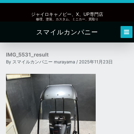
内
容
ジャイロキャノピー、X、UP専門店
を
修理、塗装、カスタム、ミニカー、買取り
ス
スマイルカンパニー
キ
Mai
ッ
Me
プ
IMG_5531_result
By
スマイルカンパニー murayama
/
2025年11月23日