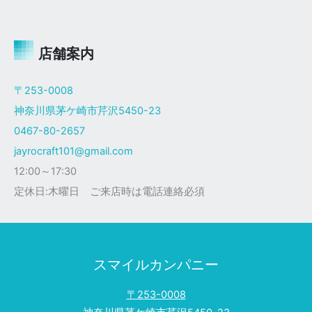
ャ
イ
ロ
Ｘ
店舗案内
ザ
ク
〒253-0008
仕
神奈川県茅ケ崎市芹沢5450-23
様
0467-80-2657
jayrocraft101@gmail.com
12:00～17:30
定休日:木曜日 ご来店時は電話連絡必須
スマイルカンパニー
〒253-0008