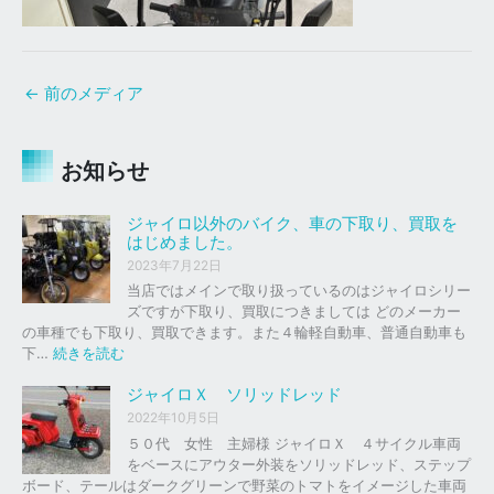
←
前のメディア
お知らせ
ジャイロ以外のバイク、車の下取り、買取を
はじめました。
2023年7月22日
当店ではメインで取り扱っているのはジャイロシリー
ズですが下取り、買取につきましては どのメーカー
の車種でも下取り、買取できます。また４輪軽自動車、普通自動車も
:
下…
続きを読む
ジ
ャ
ジャイロＸ ソリッドレッド
イ
2022年10月5日
ロ
５０代 女性 主婦様 ジャイロＸ ４サイクル車両
以
をベースにアウター外装をソリッドレッド、ステップ
外
ボード、テールはダークグリーンで野菜のトマトをイメージした車両