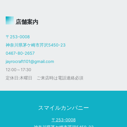
ャ
イ
ロ
Ｘ
店舗案内
ザ
ク
〒253-0008
仕
神奈川県茅ケ崎市芹沢5450-23
様
0467-80-2657
jayrocraft101@gmail.com
12:00～17:30
定休日:木曜日 ご来店時は電話連絡必須
スマイルカンパニー
〒253-0008