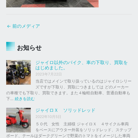
←
前のメディア
お知らせ
ジャイロ以外のバイク、車の下取り、買取を
はじめました。
2023年7月22日
当店ではメインで取り扱っているのはジャイロシリー
ズですが下取り、買取につきましては どのメーカー
の車種でも下取り、買取できます。また４輪軽自動車、普通自動車も
:
下…
続きを読む
ジ
ャ
ジャイロＸ ソリッドレッド
イ
2022年10月5日
ロ
５０代 女性 主婦様 ジャイロＸ ４サイクル車両
以
をベースにアウター外装をソリッドレッド、ステップ
外
ボード、テールはダークグリーンで野菜のトマトをイメージした車両