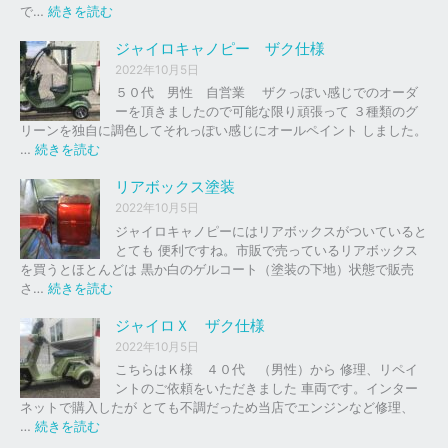
の
:
で…
続きを読む
バ
ジ
イ
ャ
ジャイロキャノピー ザク仕様
ク
イ
2022年10月5日
、
ロ
５０代 男性 自営業 ザクっぽい感じでのオーダ
車
Ｘ
ーを頂きましたので可能な限り頑張って ３種類のグ
の
リーンを独自に調色してそれっぽい感じにオールペイント しました。
下
ソ
:
…
続きを読む
取
リ
ジ
り
ッ
ャ
リアボックス塗装
、
ド
イ
2022年10月5日
買
レ
ロ
ジャイロキャノピーにはリアボックスがついていると
取
ッ
キ
とても 便利ですね。市販で売っているリアボックス
を
ド
ャ
を買うとほとんどは 黒か白のゲルコート（塗装の下地）状態で販売
は
ノ
:
さ…
続きを読む
じ
ピ
リ
め
ー
ア
ジャイロＸ ザク仕様
ま
ボ
し
2022年10月5日
ザ
ッ
た
こちらはＫ様 ４０代 （男性）から 修理、リペイ
ク
ク
。
ントのご依頼をいただきました 車両です。インター
仕
ス
ネットで購入したが とても不調だっため当店でエンジンなど修理、
様
塗
:
…
続きを読む
装
ジ