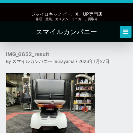
内
容
ジャイロキャノピー、X、UP専門店
を
修理、塗装、カスタム、ミニカー、買取り
ス
スマイルカンパニー
キ
Mai
ッ
Me
プ
IMG_6652_result
By
スマイルカンパニー murayama
/
2026年1月27日