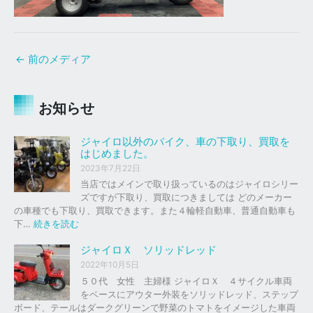
←
前のメディア
お知らせ
ジャイロ以外のバイク、車の下取り、買取を
はじめました。
2023年7月22日
当店ではメインで取り扱っているのはジャイロシリー
ズですが下取り、買取につきましては どのメーカー
の車種でも下取り、買取できます。また４輪軽自動車、普通自動車も
:
下…
続きを読む
ジ
ャ
ジャイロＸ ソリッドレッド
イ
2022年10月5日
ロ
５０代 女性 主婦様 ジャイロＸ ４サイクル車両
以
をベースにアウター外装をソリッドレッド、ステップ
外
ボード、テールはダークグリーンで野菜のトマトをイメージした車両