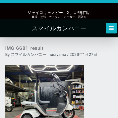
内
容
ジャイロキャノピー、X、UP専門店
を
修理、塗装、カスタム、ミニカー、買取り
ス
スマイルカンパニー
キ
Mai
ッ
Me
プ
IMG_6681_result
By
スマイルカンパニー murayama
/
2026年1月27日