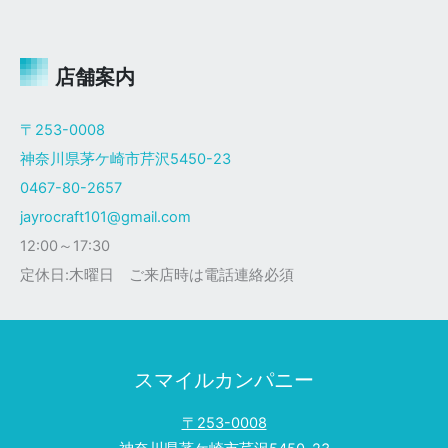
ャ
イ
ロ
Ｘ
店舗案内
ザ
ク
〒253-0008
仕
神奈川県茅ケ崎市芹沢5450-23
様
0467-80-2657
jayrocraft101@gmail.com
12:00～17:30
定休日:木曜日 ご来店時は電話連絡必須
スマイルカンパニー
〒253-0008