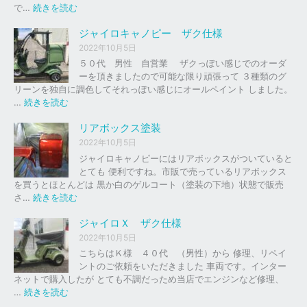
の
:
で…
続きを読む
バ
ジ
イ
ャ
ジャイロキャノピー ザク仕様
ク
イ
2022年10月5日
、
ロ
５０代 男性 自営業 ザクっぽい感じでのオーダ
車
Ｘ
ーを頂きましたので可能な限り頑張って ３種類のグ
の
リーンを独自に調色してそれっぽい感じにオールペイント しました。
下
ソ
:
…
続きを読む
取
リ
ジ
り
ッ
ャ
リアボックス塗装
、
ド
イ
2022年10月5日
買
レ
ロ
ジャイロキャノピーにはリアボックスがついていると
取
ッ
キ
とても 便利ですね。市販で売っているリアボックス
を
ド
ャ
を買うとほとんどは 黒か白のゲルコート（塗装の下地）状態で販売
は
ノ
:
さ…
続きを読む
じ
ピ
リ
め
ー
ア
ジャイロＸ ザク仕様
ま
ボ
し
2022年10月5日
ザ
ッ
た
こちらはＫ様 ４０代 （男性）から 修理、リペイ
ク
ク
。
ントのご依頼をいただきました 車両です。インター
仕
ス
ネットで購入したが とても不調だっため当店でエンジンなど修理、
様
塗
:
…
続きを読む
装
ジ