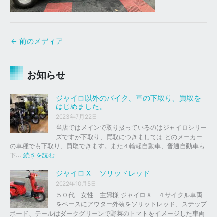
←
前のメディア
お知らせ
ジャイロ以外のバイク、車の下取り、買取を
はじめました。
2023年7月22日
当店ではメインで取り扱っているのはジャイロシリー
ズですが下取り、買取につきましては どのメーカー
の車種でも下取り、買取できます。また４輪軽自動車、普通自動車も
:
下…
続きを読む
ジ
ャ
ジャイロＸ ソリッドレッド
イ
2022年10月5日
ロ
５０代 女性 主婦様 ジャイロＸ ４サイクル車両
以
をベースにアウター外装をソリッドレッド、ステップ
外
ボード、テールはダークグリーンで野菜のトマトをイメージした車両