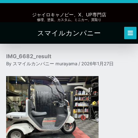
内
容
ジャイロキャノピー、X、UP専門店
を
修理、塗装、カスタム、ミニカー、買取り
ス
スマイルカンパニー
キ
Mai
ッ
Me
プ
IMG_6682_result
By
スマイルカンパニー murayama
/
2026年1月27日