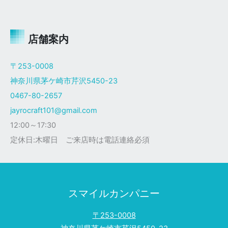
ャ
イ
ロ
Ｘ
店舗案内
ザ
ク
〒253-0008
仕
神奈川県茅ケ崎市芹沢5450-23
様
0467-80-2657
jayrocraft101@gmail.com
12:00～17:30
定休日:木曜日 ご来店時は電話連絡必須
スマイルカンパニー
〒253-0008