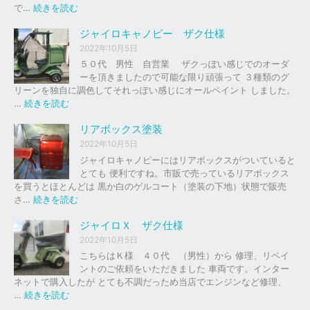
の
:
で…
続きを読む
バ
ジ
イ
ャ
ジャイロキャノピー ザク仕様
ク
イ
2022年10月5日
、
ロ
５０代 男性 自営業 ザクっぽい感じでのオーダ
車
Ｘ
ーを頂きましたので可能な限り頑張って ３種類のグ
の
リーンを独自に調色してそれっぽい感じにオールペイント しました。
下
ソ
:
…
続きを読む
取
リ
ジ
り
ッ
ャ
リアボックス塗装
、
ド
イ
2022年10月5日
買
レ
ロ
ジャイロキャノピーにはリアボックスがついていると
取
ッ
キ
とても 便利ですね。市販で売っているリアボックス
を
ド
ャ
を買うとほとんどは 黒か白のゲルコート（塗装の下地）状態で販売
は
ノ
:
さ…
続きを読む
じ
ピ
リ
め
ー
ア
ジャイロＸ ザク仕様
ま
ボ
し
2022年10月5日
ザ
ッ
た
こちらはＫ様 ４０代 （男性）から 修理、リペイ
ク
ク
。
ントのご依頼をいただきました 車両です。インター
仕
ス
ネットで購入したが とても不調だっため当店でエンジンなど修理、
様
塗
:
…
続きを読む
装
ジ