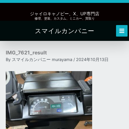
内
容
ジャイロキャノピー、X、UP専門店
を
修理、塗装、カスタム、ミニカー、買取り
ス
スマイルカンパニー
キ
Mai
ッ
Me
プ
IMG_7621_result
By
スマイルカンパニー murayama
/
2024年10月13日