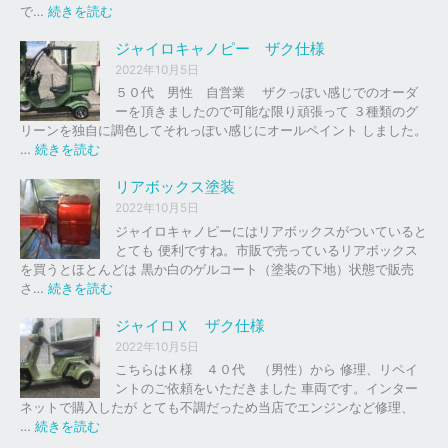
の
:
で…
続きを読む
バ
ジ
イ
ャ
ジャイロキャノピー ザク仕様
ク
イ
2022年10月5日
、
ロ
５０代 男性 自営業 ザクっぽい感じでのオーダ
車
Ｘ
ーを頂きましたので可能な限り頑張って ３種類のグ
の
リーンを独自に調色してそれっぽい感じにオールペイント しました。
下
ソ
:
…
続きを読む
取
リ
ジ
り
ッ
ャ
リアボックス塗装
、
ド
イ
2022年10月5日
買
レ
ロ
ジャイロキャノピーにはリアボックスがついていると
取
ッ
キ
とても 便利ですね。市販で売っているリアボックス
を
ド
ャ
を買うとほとんどは 黒か白のゲルコート（塗装の下地）状態で販売
は
ノ
:
さ…
続きを読む
じ
ピ
リ
め
ー
ア
ジャイロＸ ザク仕様
ま
ボ
し
2022年10月5日
ザ
ッ
た
こちらはＫ様 ４０代 （男性）から 修理、リペイ
ク
ク
。
ントのご依頼をいただきました 車両です。インター
仕
ス
ネットで購入したが とても不調だっため当店でエンジンなど修理、
様
塗
:
…
続きを読む
装
ジ