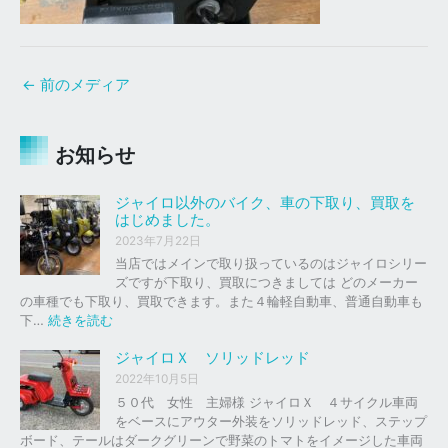
←
前のメディア
お知らせ
ジャイロ以外のバイク、車の下取り、買取を
はじめました。
2023年7月22日
当店ではメインで取り扱っているのはジャイロシリー
ズですが下取り、買取につきましては どのメーカー
の車種でも下取り、買取できます。また４輪軽自動車、普通自動車も
:
下…
続きを読む
ジ
ャ
ジャイロＸ ソリッドレッド
イ
2022年10月5日
ロ
５０代 女性 主婦様 ジャイロＸ ４サイクル車両
以
をベースにアウター外装をソリッドレッド、ステップ
外
ボード、テールはダークグリーンで野菜のトマトをイメージした車両