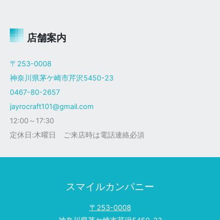
ャ
イ
ロ
Ｘ
店舗案内
ザ
ク
〒253-0008
仕
神奈川県茅ケ崎市芹沢5450-23
様
0467-80-2657
jayrocraft101@gmail.com
12:00～17:30
定休日:木曜日 ご来店時は電話連絡必須
スマイルカンパニー
〒253-0008