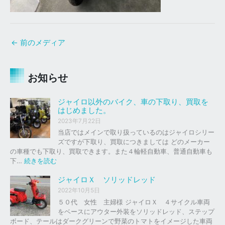
←
前のメディア
お知らせ
ジャイロ以外のバイク、車の下取り、買取を
はじめました。
2023年7月22日
当店ではメインで取り扱っているのはジャイロシリー
ズですが下取り、買取につきましては どのメーカー
の車種でも下取り、買取できます。また４輪軽自動車、普通自動車も
:
下…
続きを読む
ジ
ャ
ジャイロＸ ソリッドレッド
イ
2022年10月5日
ロ
５０代 女性 主婦様 ジャイロＸ ４サイクル車両
以
をベースにアウター外装をソリッドレッド、ステップ
外
ボード、テールはダークグリーンで野菜のトマトをイメージした車両