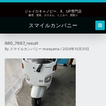
内
容
ジャイロキャノピー、X、UP専門店
を
修理、塗装、カスタム、ミニカー、買取り
ス
スマイルカンパニー
キ
Mai
ッ
Me
プ
IMG_7667_result
By
スマイルカンパニー murayama
/
2024年10月31日