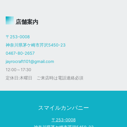
ャ
イ
ロ
Ｘ
店舗案内
ザ
ク
〒253-0008
仕
神奈川県茅ケ崎市芹沢5450-23
様
0467-80-2657
jayrocraft101@gmail.com
12:00～17:30
定休日:木曜日 ご来店時は電話連絡必須
スマイルカンパニー
〒253-0008