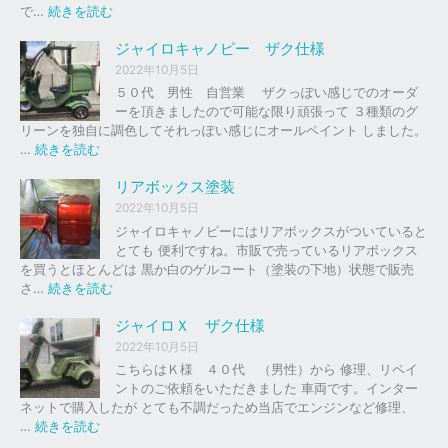
の
:
で…
続きを読む
バ
ジ
イ
ャ
ジャイロキャノピー ザク仕様
ク
イ
2022年10月5日
、
ロ
５０代 男性 自営業 ザクっぽい感じでのオーダ
車
Ｘ
ーを頂きましたので可能な限り頑張って ３種類のグ
の
リーンを独自に調色してそれっぽい感じにオールペイント しました。
下
ソ
:
…
続きを読む
取
リ
ジ
り
ッ
ャ
リアボックス塗装
、
ド
イ
2022年10月5日
買
レ
ロ
ジャイロキャノピーにはリアボックスがついていると
取
ッ
キ
とても 便利ですね。市販で売っているリアボックス
を
ド
ャ
を買うとほとんどは 黒か白のゲルコート（塗装の下地）状態で販売
は
ノ
:
さ…
続きを読む
じ
ピ
リ
め
ー
ア
ジャイロＸ ザク仕様
ま
ボ
し
2022年10月5日
ザ
ッ
た
こちらはＫ様 ４０代 （男性）から 修理、リペイ
ク
ク
。
ントのご依頼をいただきました 車両です。インター
仕
ス
ネットで購入したが とても不調だっため当店でエンジンなど修理、
様
塗
:
…
続きを読む
装
ジ