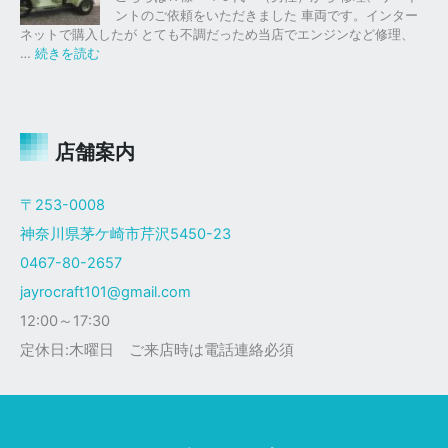
ク
ク
。
ントのご依頼をいただきました 車両です。インター
仕
ス
ネットで購入したが とても不調だっため当店でエンジンなど修理、
様
塗
:
…
続きを読む
装
ジ
ャ
イ
ロ
Ｘ
店舗案内
ザ
ク
〒253-0008
仕
神奈川県茅ケ崎市芹沢5450-23
様
0467-80-2657
jayrocraft101@gmail.com
12:00～17:30
定休日:木曜日 ご来店時は電話連絡必須