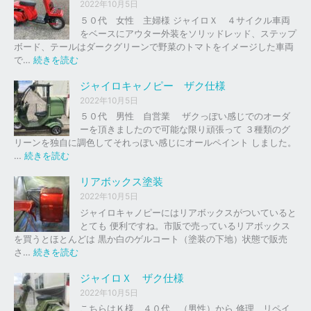
イ
2022年10月5日
ロ
５０代 女性 主婦様 ジャイロＸ ４サイクル車両
以
をベースにアウター外装をソリッドレッド、ステップ
外
ボード、テールはダークグリーンで野菜のトマトをイメージした車両
の
:
で…
続きを読む
バ
ジ
イ
ャ
ジャイロキャノピー ザク仕様
ク
イ
2022年10月5日
、
ロ
５０代 男性 自営業 ザクっぽい感じでのオーダ
車
Ｘ
ーを頂きましたので可能な限り頑張って ３種類のグ
の
リーンを独自に調色してそれっぽい感じにオールペイント しました。
下
ソ
:
…
続きを読む
取
リ
ジ
り
ッ
ャ
リアボックス塗装
、
ド
イ
2022年10月5日
買
レ
ロ
ジャイロキャノピーにはリアボックスがついていると
取
ッ
キ
とても 便利ですね。市販で売っているリアボックス
を
ド
ャ
を買うとほとんどは 黒か白のゲルコート（塗装の下地）状態で販売
は
ノ
:
さ…
続きを読む
じ
ピ
リ
め
ー
ア
ジャイロＸ ザク仕様
ま
ボ
し
2022年10月5日
ザ
ッ
た
こちらはＫ様 ４０代 （男性）から 修理、リペイ