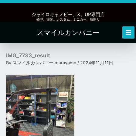
内
容
ジャイロキャノピー、X、UP専門店
を
修理、塗装、カスタム、ミニカー、買取り
ス
スマイルカンパニー
キ
Mai
ッ
Me
プ
IMG_7733_result
By
スマイルカンパニー murayama
/
2024年11月11日