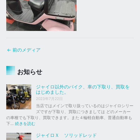
←
前のメディア
お知らせ
ジャイロ以外のバイク、車の下取り、買取を
はじめました。
2023年7月22日
当店ではメインで取り扱っているのはジャイロシリー
ズですが下取り、買取につきましては どのメーカー
の車種でも下取り、買取できます。また４輪軽自動車、普通自動車も
:
下…
続きを読む
ジ
ャ
ジャイロＸ ソリッドレッド