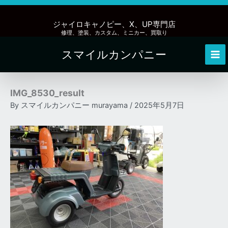
内
容
ジャイロキャノピー、X、UP専門店
を
修理、塗装、カスタム、ミニカー、買取り
ス
スマイルカンパニー
キ
Mai
ッ
Me
プ
IMG_8530_result
By
スマイルカンパニー murayama
/
2025年5月7日