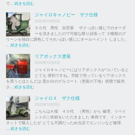
の
:
で…
続きを読む
バ
ジ
イ
ャ
ジャイロキャノピー ザク仕様
ク
イ
2022年10月5日
、
ロ
５０代 男性 自営業 ザクっぽい感じでのオーダ
車
Ｘ
ーを頂きましたので可能な限り頑張って ３種類のグ
の
リーンを独自に調色してそれっぽい感じにオールペイント しました。
下
ソ
:
…
続きを読む
取
リ
ジ
り
ッ
ャ
リアボックス塗装
、
ド
イ
2022年10月5日
買
レ
ロ
ジャイロキャノピーにはリアボックスがついていると
取
ッ
キ
とても 便利ですね。市販で売っているリアボックス
を
ド
ャ
を買うとほとんどは 黒か白のゲルコート（塗装の下地）状態で販売
は
ノ
:
さ…
続きを読む
じ
ピ
リ
め
ー
ア
ジャイロＸ ザク仕様
ま
ボ
し
2022年10月5日
ザ
ッ
た
こちらはＫ様 ４０代 （男性）から 修理、リペイ
ク
ク
。
ントのご依頼をいただきました 車両です。インター
仕
ス
ネットで購入したが とても不調だっため当店でエンジンなど修理、
様
塗
:
…
続きを読む
装
ジ