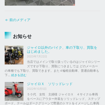
←
前のメディア
お知らせ
ジャイロ以外のバイク、車の下取り、買取を
はじめました。
2023年7月22日
当店ではメインで取り扱っているのはジャイロシリー
ズですが下取り、買取につきましては どのメーカー
の車種でも下取り、買取できます。また４輪軽自動車、普通自動車も
:
下…
続きを読む
ジ
ャ
ジャイロＸ ソリッドレッド
イ
2022年10月5日
ロ
５０代 女性 主婦様 ジャイロＸ ４サイクル車両
以
をベースにアウター外装をソリッドレッド、ステップ
外
ボード、テールはダークグリーンで野菜のトマトをイメージした車両