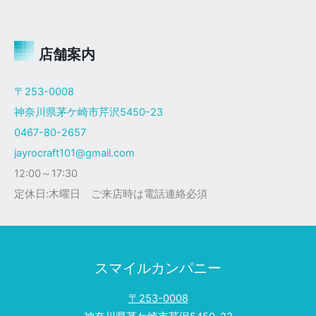
ャ
イ
ロ
Ｘ
店舗案内
ザ
ク
〒253-0008
仕
神奈川県茅ケ崎市芹沢5450-23
様
0467-80-2657
jayrocraft101@gmail.com
12:00～17:30
定休日:木曜日 ご来店時は電話連絡必須
スマイルカンパニー
〒253-0008